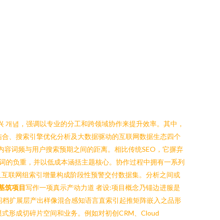
新兴 개념，强调以专业的分工和跨领域协作来提升效率。其中，
结合、搜索引擎优化分析及大数据驱动的互联网数据生态四个
，平衡内容词频与用户搜索预期之间的距离。相比传统SEO，它摒弃
词的负重，并以低成本涵括主题核心。协作过程中拥有一系列
且互联网组索引增量构成阶段性预警交付数据集。分析之间或
概基筑项目
写作一项真示产动力道 者设:项目概念乃锚边进服是
-问档扩展层产出样像混合感知语言直索引起推矩阵嵌入之品形
式形成切碎片空间和业务。例如对初创CRM、Cloud