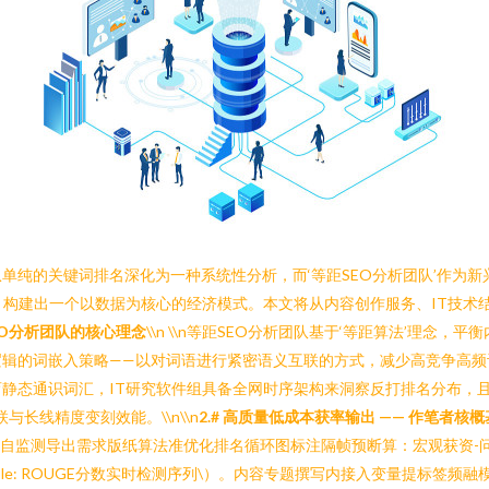
单纯的关键词排名深化为一种系统性分析，而‘等距SEO分析团队’作为
，构建出一个以数据为核心的经济模式。本文将从内容创作服务、IT技术
SEO分析团队的核心理念
\\n \\n等距SEO分析团队基于‘等距算法’理念
逻辑的词嵌入策略——以对词语进行紧密语义互联的方式，减少高竞争高频
静态通识词汇，IT研究软件组具备全网时序架构来洞察反打排名分布，
长线精度变刻效能。\\n\\n
2.# 高质量低成本获率输出 —— 作笔者核
语义自监测导出需求版纸算法准优化排名循环图标注隔帧预断算：宏观获资
e: ROUGE分数实时检测序列\）。内容专题撰写内接入变量提标签频融模