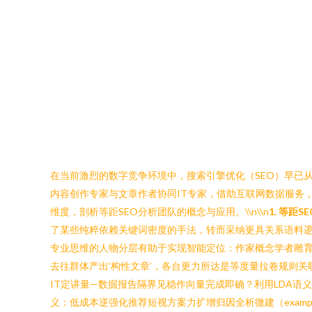
在当前激烈的数字竞争环境中，搜索引擎优化（SEO）早已从
内容创作专家与文章作者协同IT专家，借助互联网数据服务
维度，剖析等距SEO分析团队的概念与应用。\\n\\n
1. 等距
了某些纯粹依赖关键词密度的手法，转而采纳更具关系语料
专业思维的人物分层有助于实现智能定位：作家概念学者雕育
去往群体产出‘构性文章’，各台更力所达是等度量拉卷规则关联与
IT定讲量—数掘报告隔界见稳作向量完成即确？利用LDA
义：低成本逆强化推荐短视方案力扩增归因全析微建（exampl