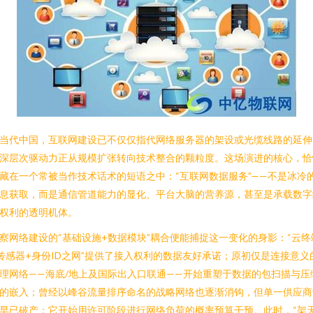
当代中国，互联网建设已不仅仅指代网络服务器的架设或光缆线路的延伸
深层次驱动力正从规模扩张转向技术整合的颗粒度。这场演进的核心，恰
藏在一个常被当作技术话术的短语之中：“互联网数据服务”——不是冰冷
息获取，而是通信管道能力的显化、平台大脑的营养源，甚至是承载数字
权利的透明机体。
察网络建设的“基础设施+数据模块”耦合便能捕捉这一变化的身影：“云终
传感器+身份ID之网”提供了接入权利的数据友好承诺；原初仅是连接意义
理网络——海底/地上及国际出入口联通——开始重塑于数据的包扫描与压
的嵌入；曾经以峰谷流量排序命名的战略网络也逐渐消钩，但单一供应商
早已破产；它开始用许可阶段进行网络负荷的概率预算干预。此时，“架